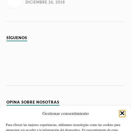
DICIEMBRE 26, 2018
SÍGUENOS
OPINA SOBRE NOSOTRAS
Gestionar consentimiento
Devenir. Psicología y Salud
5.0
Para ofrecer las mejores experiencias, utilizamos tecnologías como las cookies para
Basado en 1 reseñas.
almacenar y/o acceder a la información del dispositivo. El consentimiento de estas