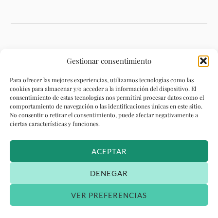
OPINA SOBRE NOSOTRAS
Gestionar consentimiento
Devenir. Psicología y Salud
Para ofrecer las mejores experiencias, utilizamos tecnologías como las
5.0
cookies para almacenar y/o acceder a la información del dispositivo. El
Basado en 1 reseñas.
consentimiento de estas tecnologías nos permitirá procesar datos como el
powered by
G
o
o
g
l
e
comportamiento de navegación o las identificaciones únicas en este sitio.
valóranos en
No consentir o retirar el consentimiento, puede afectar negativamente a
ciertas características y funciones.
Menchu González de la Higuera
hace 8 años
ACEPTAR
Ver todas las reseñas
DENEGAR
VER PREFERENCIAS
&