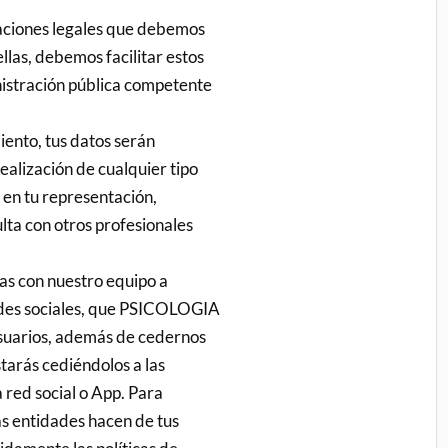
aciones legales que debemos
llas, debemos facilitar estos
inistración pública competente
ento, tus datos serán
ealización de cualquier tipo
r en tu representación,
lta con otros profesionales
as con nuestro equipo a
redes sociales, que PSICOLOGIA
suarios, además de cedernos
starás cediéndolos a las
 red social o App. Para
as entidades hacen de tus