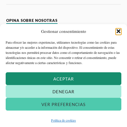
OPINA SOBRE NOSOTRAS
Gestionar consentimiento
Devenir. Psicología y Salud
5.0
Para ofrecer las mejores experiencias, utilizamos tecnologías como las cookies para
Basado en 1 reseñas.
almacenar y/o acceder a la información del dispositivo. El consentimiento de estas
powered by
G
o
o
g
l
e
tecnologías nos permitirá procesar datos como el comportamiento de navegación o las
valóranos en
identificaciones únicas en este sitio. No consentir o retirar el consentimiento, puede
afectar negativamente a ciertas características y funciones.
Menchu González de la Higuera
hace 8 años
ACEPTAR
Ver todas las reseñas
DENEGAR
VER PREFERENCIAS
&
FUNCIONA CON
WORDPRESS
TEMA DE
ANDERS NORÉN
Política de cookies